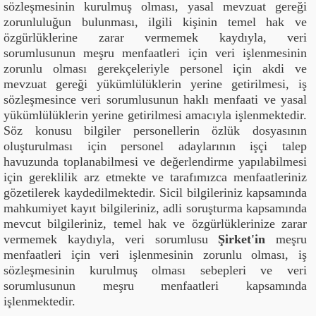
sözleşmesinin kurulmuş olması, yasal mevzuat gereği
zorunluluğun bulunması, ilgili kişinin temel hak ve
özgürlüklerine zarar vermemek kaydıyla, veri
sorumlusunun meşru menfaatleri için veri işlenmesinin
zorunlu olması gerekçeleriyle personel için akdi ve
mevzuat gereği yükümlülüklerin yerine getirilmesi, iş
sözleşmesince veri sorumlusunun haklı menfaati ve yasal
yükümlülüklerin yerine getirilmesi amacıyla işlenmektedir.
Söz konusu bilgiler personellerin özlük dosyasının
oluşturulması için personel adaylarının işçi talep
havuzunda toplanabilmesi ve değerlendirme yapılabilmesi
için gereklilik arz etmekte ve tarafımızca menfaatleriniz
gözetilerek kaydedilmektedir. Sicil bilgileriniz kapsamında
mahkumiyet kayıt bilgileriniz, adli soruşturma kapsamında
mevcut bilgileriniz, temel hak ve özgürlüklerinize zarar
vermemek kaydıyla, veri sorumlusu
Şirket'in
meşru
menfaatleri için veri işlenmesinin zorunlu olması, iş
sözleşmesinin kurulmuş olması sebepleri ve veri
sorumlusunun meşru menfaatleri kapsamında
işlenmektedir.