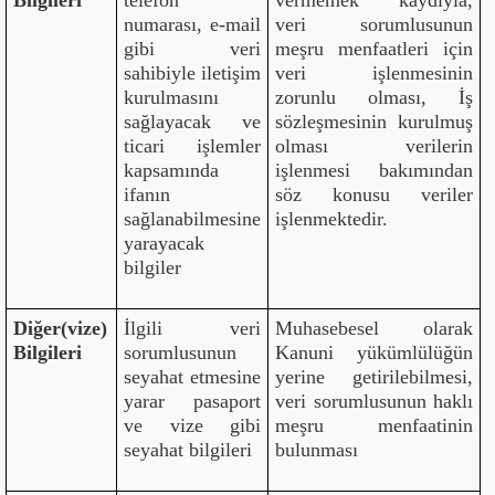
Bilgileri
telefon
vermemek kaydıyla,
numarası, e-mail
veri sorumlusunun
gibi veri
meşru menfaatleri için
sahibiyle iletişim
veri işlenmesinin
kurulmasını
zorunlu olması, İş
sağlayacak ve
sözleşmesinin kurulmuş
ticari işlemler
olması verilerin
kapsamında
işlenmesi bakımından
ifanın
söz konusu veriler
sağlanabilmesine
işlenmektedir.
yarayacak
bilgiler
Diğer(vize)
İlgili veri
Muhasebesel olarak
Bilgileri
sorumlusunun
Kanuni yükümlülüğün
seyahat etmesine
yerine getirilebilmesi,
yarar pasaport
veri sorumlusunun haklı
ve vize gibi
meşru menfaatinin
seyahat bilgileri
bulunması