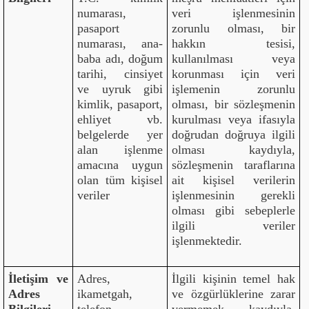
numarası,
veri işlenmesinin
pasaport
zorunlu olması, bir
numarası, ana-
hakkın tesisi,
baba adı, doğum
kullanılması veya
tarihi, cinsiyet
korunması için veri
ve uyruk gibi
işlemenin zorunlu
kimlik, pasaport,
olması, bir sözleşmenin
ehliyet vb.
kurulması veya ifasıyla
belgelerde yer
doğrudan doğruya ilgili
alan işlenme
olması kaydıyla,
amacına uygun
sözleşmenin taraflarına
olan tüm kişisel
ait kişisel verilerin
veriler
işlenmesinin gerekli
olması gibi sebeplerle
ilgili veriler
işlenmektedir.
İletişim ve
Adres,
İlgili kişinin temel hak
Adres
ikametgah,
ve özgürlüklerine zarar