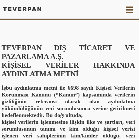
KURUMSAL
TEVERPAN DIŞ TİCARET VE
ÜRÜNLER
PAZARLAMA A.Ş.
SATIŞ NOKTALARI
KİŞİSEL VERİLER HAKKINDA
AYDINLATMA METNİ
İLETİŞİM
İşbu aydınlatma metni ile 6698 sayılı Kişisel Verilerin
Korunması Kanunu (“Kanun”) kapsamında verilerin
KVKK (MDF)
gizliliğinin referansı olacak olan aydınlatma
yükümlülüğünün veri sorumlusunca yerine getirilmesi
KVKK (DIŞ)
hedeflenmektedir. Bu doğrultuda;
kişisel verilerin işlenmesine ilişkin ilke ve şartları, veri
TR
EN
FR
ESP
sorumlusunun tanımı ve kim olduğu kişisel verisi
işlenen veri sahiplerinin kim/kimler olduğu, veri