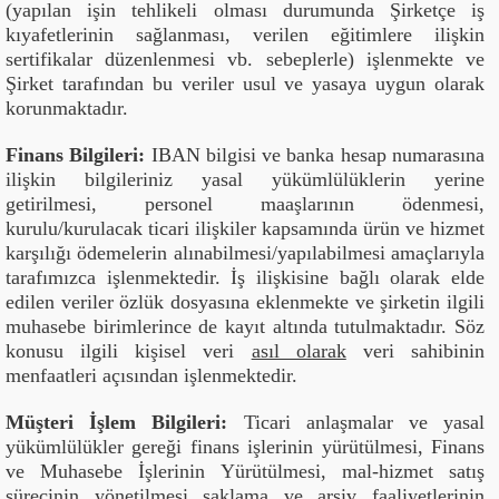
(yapılan işin tehlikeli olması durumunda Şirketçe iş
kıyafetlerinin sağlanması, verilen eğitimlere ilişkin
sertifikalar düzenlenmesi vb. sebeplerle) işlenmekte ve
Şirket tarafından bu veriler usul ve yasaya uygun olarak
korunmaktadır.
Finans Bilgileri:
IBAN bilgisi ve banka hesap numarasına
ilişkin bilgileriniz yasal yükümlülüklerin yerine
getirilmesi, personel maaşlarının ödenmesi,
kurulu/kurulacak ticari ilişkiler kapsamında ürün ve hizmet
karşılığı ödemelerin alınabilmesi/yapılabilmesi amaçlarıyla
tarafımızca işlenmektedir. İş ilişkisine bağlı olarak elde
edilen veriler özlük dosyasına eklenmekte ve şirketin ilgili
muhasebe birimlerince de kayıt altında tutulmaktadır. Söz
konusu ilgili kişisel veri
asıl olarak
veri sahibinin
menfaatleri açısından işlenmektedir.
Müşteri İşlem Bilgileri:
Ticari anlaşmalar ve yasal
yükümlülükler gereği finans işlerinin yürütülmesi, Finans
ve Muhasebe İşlerinin Yürütülmesi, mal-hizmet satış
sürecinin yönetilmesi saklama ve arşiv faaliyetlerinin