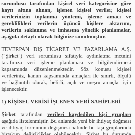
sorumlusu tarafından kişisel veri kategorisine göre
kayıt altına alınan, işlenen kişisel veriler, kişisel
verilerinizin toplanma yöntemi, işleme amacı ve
gereklilikleri verilerin üçüncü kişilere aktarımı,
verilerin saklanma ve imhasına yönelik planlamalar,
aşağıda detaylı olarak bilginize sunulmuştur.
TEVERPAN DIŞ TİCARET VE PAZARLAMA A.Ş.
("Şirket") veri sorumlusu sıfatıyla aydınlatma metnini
tarafınıza veri işleme planlaması ve bilgilendirmesi
kapsamında düzenlenmektedir. Söz konusu kişisel
verileriniz, kanun kapsamında amaçları ile sınırlı, ölçülü
ve bağlantılı olarak, belirli, açık ve meşru amaçlar için
işlenecektir.
1) KİŞİSEL VERİSİ İŞLENEN VERİ SAHİPLERİ
Şirket
tarafından
verileri kaydedilen kişi grupları
aşağıda listelenmiştir. Bu anlamda yeni bir ihtiyaç doğması
ve ihtiyaç formunun değişmesi halinde bu kişi gruplarında
birtakım değişiklikler olabilecektir. Şirket bu durumda