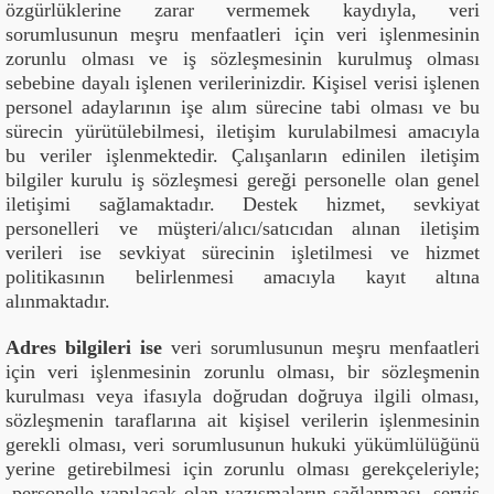
özgürlüklerine zarar vermemek kaydıyla, veri
sorumlusunun meşru menfaatleri için veri işlenmesinin
zorunlu olması ve iş sözleşmesinin kurulmuş olması
sebebine dayalı işlenen verilerinizdir. Kişisel verisi işlenen
personel adaylarının işe alım sürecine tabi olması ve bu
sürecin yürütülebilmesi, iletişim kurulabilmesi amacıyla
bu veriler işlenmektedir. Çalışanların edinilen iletişim
bilgiler kurulu iş sözleşmesi gereği personelle olan genel
iletişimi sağlamaktadır. Destek hizmet, sevkiyat
personelleri ve müşteri/alıcı/satıcıdan alınan iletişim
verileri ise sevkiyat sürecinin işletilmesi ve hizmet
politikasının belirlenmesi amacıyla kayıt altına
alınmaktadır.
Adres bilgileri ise
veri sorumlusunun meşru menfaatleri
için veri işlenmesinin zorunlu olması, bir sözleşmenin
kurulması veya ifasıyla doğrudan doğruya ilgili olması,
sözleşmenin taraflarına ait kişisel verilerin işlenmesinin
gerekli olması, veri sorumlusunun hukuki yükümlülüğünü
yerine getirebilmesi için zorunlu olması gerekçeleriyle;
personelle yapılacak olan yazışmaların sağlanması, servis