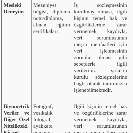
Mesleki
Mezuniyet
İş sözleşmesinin
Deneyim
bilgisi, diploma
kurulmuş olması, ilgili
notu/diploma,
kişinin temel hak ve
alınan eğitim
özgürlüklerine zarar
sertifikaları
vermemek kaydıyla,
veri sorumlusunun
meşru menfaatleri için
veri işlenmesinin
zorunlu olması gibi
sebeplerle ilgili
verileriniz şirketin
kurulu sözleşmelerine
bağlı olarak tarafımızca
işlenebilmektedir.
Biyometrik
Fotoğraf,
İlgili kişinin temel hak
Veriler ve
vesikalık
ve özgürlüklerine zarar
Diğer Özel
fotoğraf,
vermemek kaydıyla,
Nitelikteki
ayakkabı
veri sorumlusunun
Kişisel
numarası ve
meşru menfaatleri için